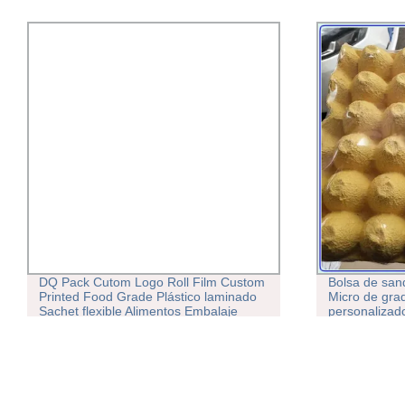
DQ Pack Cutom Logo Roll Film Custom
Bolsa de san
Printed Food Grade Plástico laminado
Micro de gra
Sachet flexible Alimentos Embalaje
personalizado
Stock película para Envasado de té de
de poliolefi
fruta
huevos