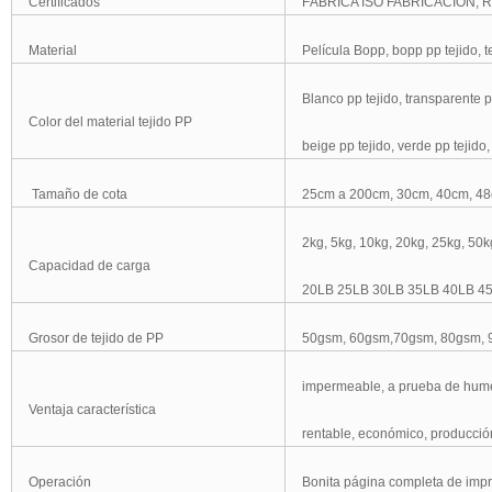
Certificados
FÁBRICA ISO FABRICACIÓN, R
Material
Película Bopp, bopp pp tejido, te
Blanco pp tejido, transparente pp
Color del material tejido PP
beige pp tejido, verde pp tejido,
Tamaño de cota
25cm a 200cm, 30cm, 40cm, 48
2kg, 5kg, 10kg, 20kg, 25kg, 50k
Capacidad de carga
20LB 25LB 30LB 35LB 40LB 4
Grosor de tejido de PP
50gsm, 60gsm,70gsm, 80gsm, 
impermeable, a prueba de humed
Ventaja característica
rentable, económico, producción
Operación
Bonita página completa de impr