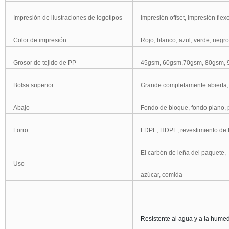
Impresión
de ilustraciones de logotipos
Impresión offset, impresión fl
Color de impresión
Rojo, blanco, azul, verde, negro
Grosor
de tejido de PP
45gsm, 60gsm,70gsm, 80gsm, 
Bolsa superior
Grande
completamente abierta, b
Abajo
Fondo de bloque, fondo plano, p
Forro
LDPE, HDPE, revestimiento de P
El
carbón de leña del paquete,
Uso
azúcar,
comida
Resistente al agua
y a la hume