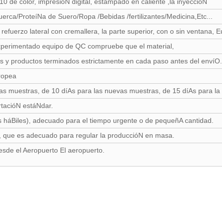
0 de color, impresióN digital, estampado en caliente ,la inyeccióN
erca/ProteíNa de Suero/Ropa /Bebidas /fertilizantes/Medicina,Etc...
refuerzo lateral con cremallera, la parte superior, con o sin ventana, E
perimentado equipo de QC compruebe que el material,
 y productos terminados estrictamente en cada paso antes del envíO.
uropea
las muestras, de 10 díAs para las nuevas muestras, de 15 díAs para l
rtacióN estáNdar.
s háBiles), adecuado para el tiempo urgente o de pequeñA cantidad.
, que es adecuado para regular la produccióN en masa.
desde el Aeropuerto El aeropuerto.