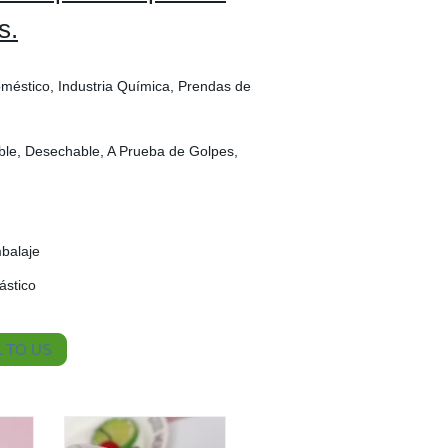
s.
méstico, Industria Química, Prendas de
able, Desechable, A Prueba de Golpes,
mbalaje
ástico
 TO US