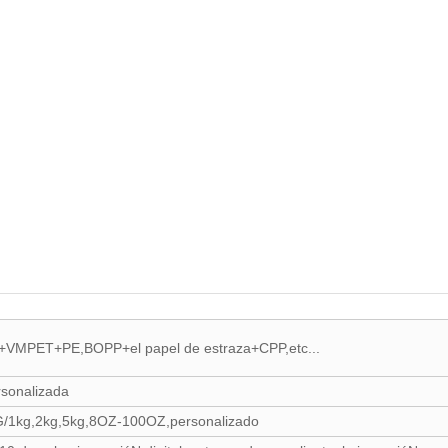
PET+PE,BOPP+el papel de estraza+CPP,etc...
rsonalizada
/1kg,2kg,5kg,8OZ-100OZ,personalizado