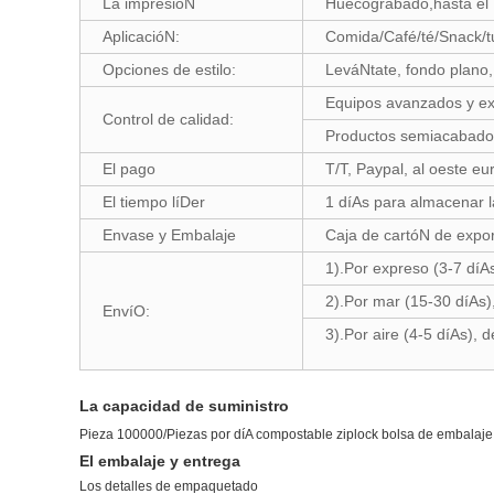
La impresióN
Huecograbado,hasta el 1
AplicacióN:
Comida/Café/té/Snack/tu
Opciones de estilo:
LeváNtate, fondo plano, 
Equipos avanzados y ex
Control de calidad:
Productos semiacabados
El pago
T/T, Paypal, al oeste e
El tiempo líDer
1 díAs para almacenar 
Envase y Embalaje
Caja de cartóN de expo
1).Por expreso (3-7 díA
2).Por mar (15-30 díAs)
EnvíO:
3).Por aire (4-5 díAs), 
La capacidad de suministro
Pieza 100000/Piezas por díA compostable ziplock bolsa de embalaje
El embalaje y entrega
Los detalles de empaquetado