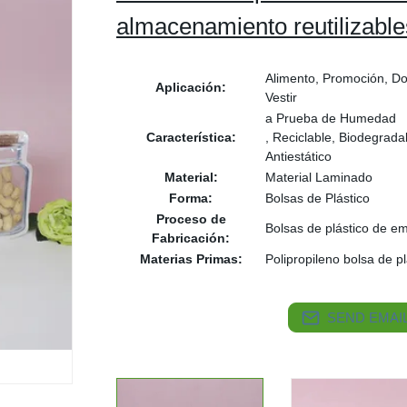
almacenamiento reutilizable
Alimento, Promoción, Do
Aplicación:
Vestir
a Prueba de Humedad
Característica:
, Reciclable, Biodegrad
Antiestático
Material:
Material Laminado
Forma:
Bolsas de Plástico
Proceso de
Bolsas de plástico de e
Fabricación:
Materias Primas:
Polipropileno bolsa de pl
SEND EMAIL