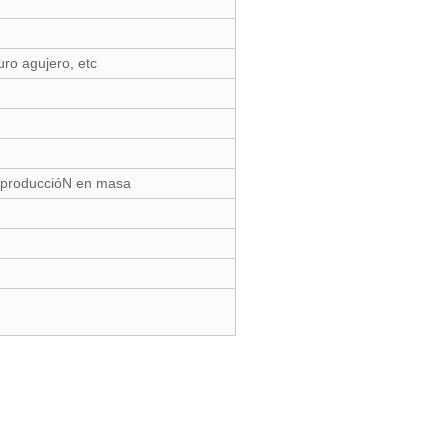
uro agujero, etc
a produccióN en masa