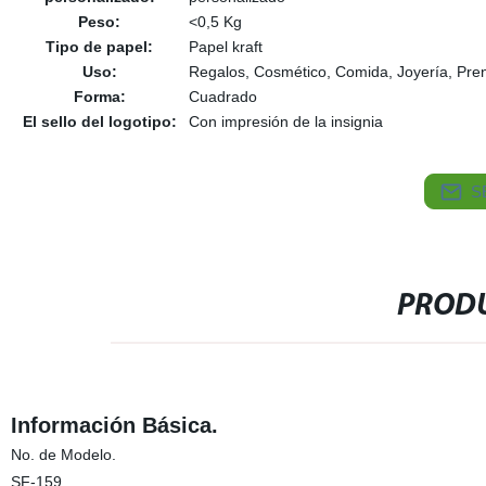
Peso:
<0,5 Kg
Tipo de papel:
Papel kraft
Uso:
Regalos, Cosmético, Comida, Joyería, Pren
Forma:
Cuadrado
El sello del logotipo:
Con impresión de la insignia
S
PRODU
Información Básica.
No. de Modelo.
SF-159