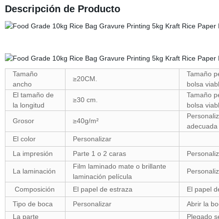
Descripción de Producto
Tamaño
Tamaño pe
≥20CM.
ancho
bolsa viab
El tamaño de
Tamaño pe
≥30 cm.
la longitud
bolsa viab
Personaliz
Grosor
≥40g/m²
adecuada p
El color
Personalizar
La impresión
Parte 1 o 2 caras
Personali
Film laminado mate o brillante
La laminación
Personaliz
laminación película
Composición
El papel de estraza
El papel d
Tipo de boca
Personalizar
Abrir la b
La parte
Plegado se