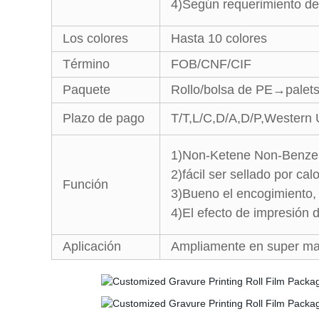
4)Según requerimiento del
Los colores
Hasta 10 colores
Término
FOB/CNF/CIF
Paquete
Rollo/bolsa de PE→palets
Plazo de pago
T/T,L/C,D/A,D/P,Western
1)Non-Ketene Non-Benzene
2)fácil ser sellado por calo
Función
3)Bueno el encogimiento, 
4)El efecto de impresión d
Aplicación
Ampliamente en super mark