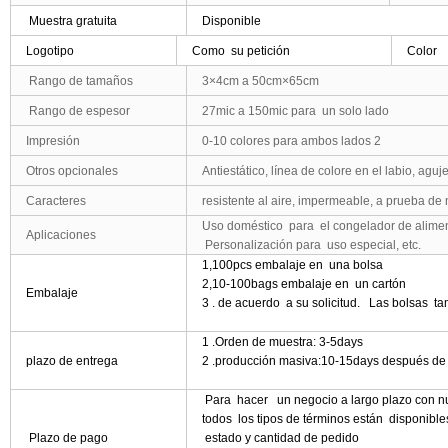
Muestra gratuita
Disponible
Logotipo
Como su petición
Color
Rango de tamaños
3×4cm a 50cm×65cm
Rango de espesor
27mic a 150mic para un solo lado
Impresión
0-10 colores para ambos lados 2
Otros opcionales
Antiestático, línea de colore en el labio, agu
Caracteres
resistente al aire, impermeable, a prueba de 
Uso doméstico para el congelador de alimen
Aplicaciones
Personalización para uso especial, etc.
1,100pcs embalaje en una bolsa
2,10
-100bags
embalaje en un cartón
Embalaje
3 . de acuerdo a su solicitud. Las bolsas t
1 .Orden de muestra: 3-5days
plazo de entrega
2 .producción masiva:
10-15days
después de r
Para hacer un negocio a largo plazo con nu
todos los tipos de términos están disponib
Plazo de pago
estado y cantidad de pedido