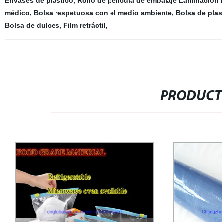
Envases de plástico
,
Rollo de película de embalaje Laminación
médico
,
Bolsa respetuosa con el medio ambiente
,
Bolsa de plas
Bolsa de dulces
,
Film retráctil
,
PRODUCT