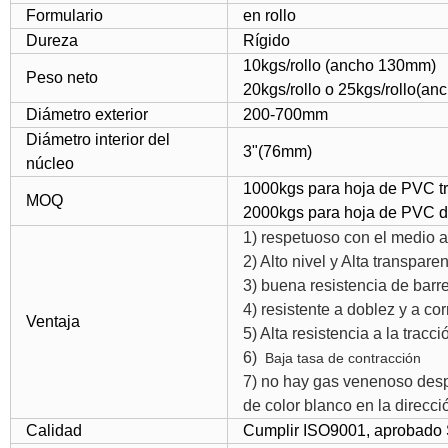
Formulario
en rollo
Dureza
Rígido
10kgs/rollo (ancho 130mm)
Peso neto
20kgs/rollo o 25kgs/rollo(a
Diámetro exterior
200-700mm
Diámetro interior del
3"(76mm)
núcleo
1000kgs para hoja de PVC t
MOQ
2000kgs para hoja de PVC d
1) respetuoso con el medio 
2) Alto nivel y Alta transpare
3) buena resistencia de barre
4) resistente a doblez y a co
Ventaja
5) Alta resistencia a la trac
6)
Baja tasa de contracción
7) no hay gas venenoso despu
de color blanco en la direcc
Calidad
Cumplir ISO9001, aprobado