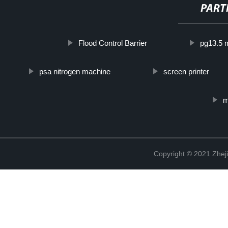
PART
Flood Control Barrier
pg13.5 m
psa nitrogen machine
screen printer
m
Copyright © 2021 Zheji