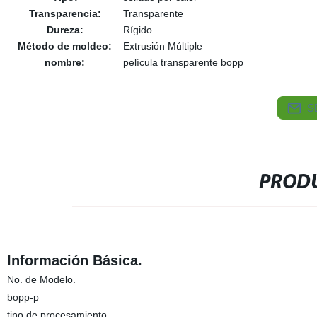
Transparencia:
Transparente
Dureza:
Rígido
Método de moldeo:
Extrusión Múltiple
nombre:
película transparente bopp
S
PRODU
Información Básica.
No. de Modelo.
bopp-p
tipo de procesamiento