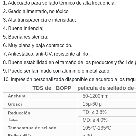
1. Adecuado para sellado térmico de alta frecuencia.
2. Grado alimentario, no tóxico
3. Alta transparencia e intensidad;
4. Buena inriencia;
5. Buena resistencia;
6. Muy plana y baja contracción.
7. Antiestático, anti-UV, resistente al frío .
8. Buena estabilidad en el tamaño de los productos y fácil de 
9.
Puede ser laminado con aluminio o metalizado.
10.
Impresión personalizada disponible de acuerdo a los requis
TDS de
BOPP
película de sellado de 
Anchura
50
-1200mm
15μ-60 μ
Grosor
TD: ≤
3,8
%
Reducción
Tasa
MD: ≤
4,0
%
Temperatura de sellado
105ºC
-135ºC.
Brillo ( 45
°
)
≥
90