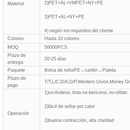
2)PET+AL+VMPET+NY+PE
Material
3)PET+AL+NY+PE
4) según los requisitos del cliente
Colores
Hasta 10 colores
MOQ
50000PCS
Plazo de
20-25 días
entrega
Paquete
Bolsa de rollo/PE→cartón→Paleta
Plazo de
T/T,L/C,D/A,D/P,Western Union,Money Gr
pago
1)no-Keteno, tinta no-benceno, no-olfato
2)fácil de sellar por calor
Operación
3)buena contracción, alta claridad