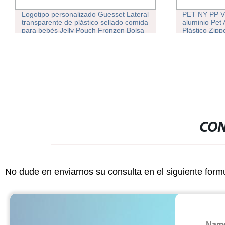
Logotipo personalizado Guesset Lateral
PET NY PP V
transparente de plástico sellado comida
aluminio Pet
para bebés Jelly Pouch Fronzen Bolsa
Plástico Zip
para beber zumo envasado
Liner Café fr
soporte pers
de alimentos
CON
No dude en enviarnos su consulta en el siguiente form